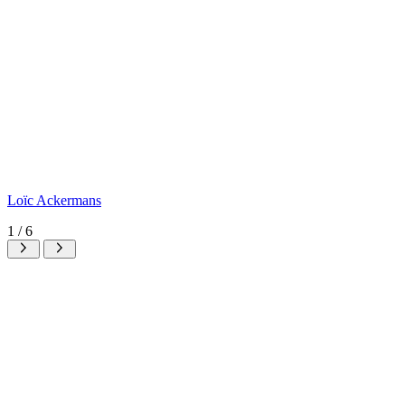
Loïc Ackermans
1
/
6
Neem contact
met ons op