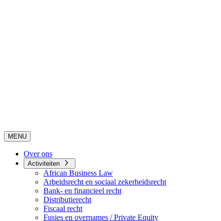
MENU
Over ons
Activiteiten
African Business Law
Arbeidsrecht en sociaal zekerheidsrecht
Bank- en financieel recht
Distributierecht
Fiscaal recht
Fusies en overnames / Private Equity