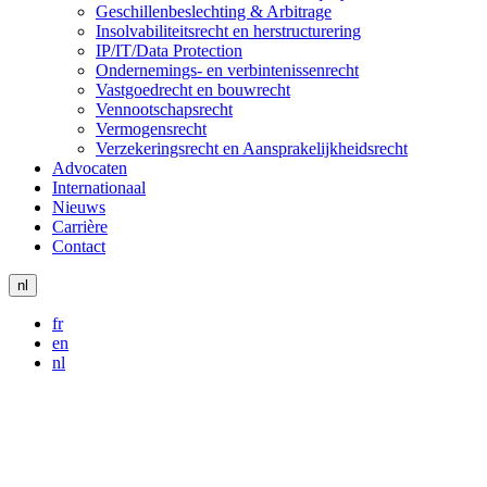
Geschillenbeslechting & Arbitrage
Insolvabiliteitsrecht en herstructurering
IP/IT/Data Protection
Ondernemings- en verbintenissenrecht
Vastgoedrecht en bouwrecht
Vennootschapsrecht
Vermogensrecht
Verzekeringsrecht en Aansprakelijkheidsrecht
Advocaten
Internationaal
Nieuws
Carrière
Contact
nl
fr
en
nl