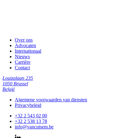
Over ons
Advocaten
Internationaal
Nieuws
Carrière
Contact
Louizalaan 235
1050 Brussel
België
Algemene voorwaarden van diensten
Privacybeleid
+32 2 543 02 00
+32 2 538 13 78
info@vancutsem.be